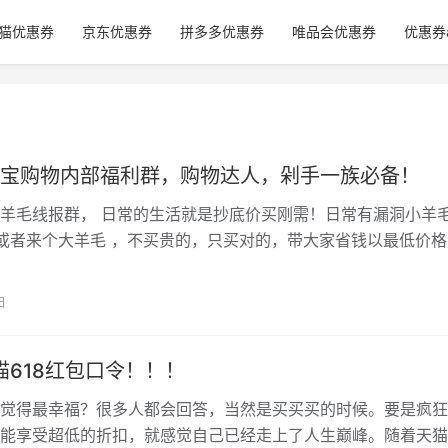
猫优惠券
京东优惠券
拼多多优惠券
唯品会优惠券
优惠券
宝购物内部福利群，购物达人，剁手一族必备！
羊毛线报群， 日常的生活就是抄底价买刚需！日常有漏洞小羊毛
或者来个大羊毛 ，不买贵的，只买对的，带大家省钱以最低价格
物品！！！ 话不多说，进群看…
日
天猫618红包口令！！！
觉得最幸福？很多人都会回答，当然是买买买的时候。要是疯狂
能享受超低的折扣，就感觉自己已经走上了人生巅峰。随着天猫