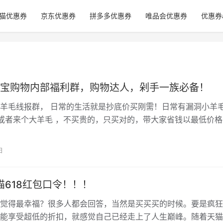
猫优惠券
京东优惠券
拼多多优惠券
唯品会优惠券
优惠券
宝购物内部福利群，购物达人，剁手一族必备！
羊毛线报群， 日常的生活就是抄底价买刚需！日常有漏洞小羊毛
或者来个大羊毛 ，不买贵的，只买对的，带大家省钱以最低价格
物品！！！ 话不多说，进群看…
日
天猫618红包口令！！！
觉得最幸福？很多人都会回答，当然是买买买的时候。要是疯狂
能享受超低的折扣，就感觉自己已经走上了人生巅峰。随着天猫