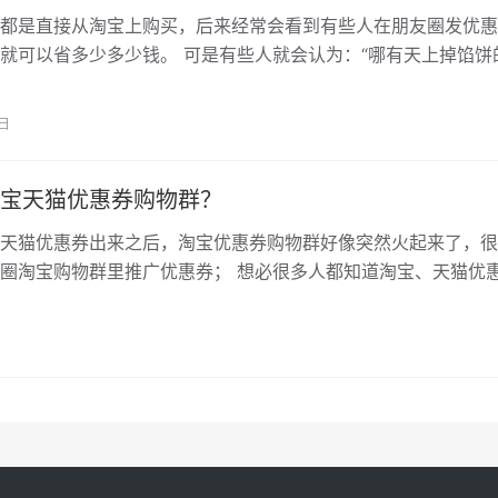
都是直接从淘宝上购买，后来经常会看到有些人在朋友圈发优惠
就可以省多少多少钱。 可是有些人就会认为：“哪有天上掉馅饼
卖假货，不要被骗了”。 其实在部…
4日
宝天猫优惠券购物群？
天猫优惠券出来之后，淘宝优惠券购物群好像突然火起来了，很
圈淘宝购物群里推广优惠券； 想必很多人都知道淘宝、天猫优
优惠券在哪里领，领了去买东西会比…
日