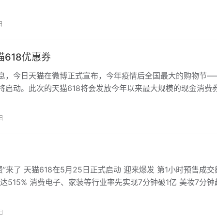
力度的正式官宣，不少人早已按捺不住自…
日
猫618优惠券
消息，今日天猫在微博正式宣布，今年疫情后全国最大的购物节—
即将启动。此次的天猫618将会发放今年以来最大规模的现金消费
将有多地政府和品牌加入，预…
日
费”来了 天猫618在5月25日正式启动 迎来爆发 第1小时预售成交
达515% 消费电子、家装等行业率先实现7分钟破1亿 美妆7分钟
情后最大的…
日