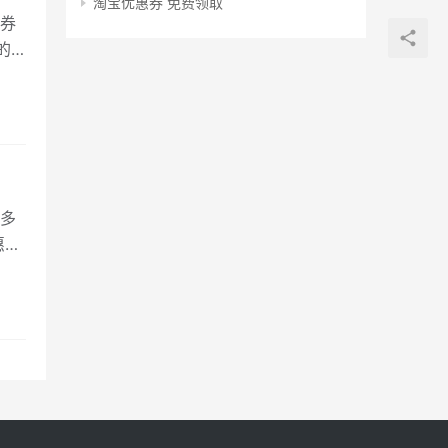
淘宝优惠券 免费领取
券
的
多
惠券