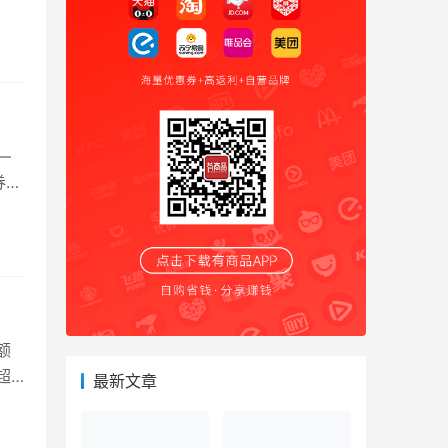
—
券和
额
超5
最新文章