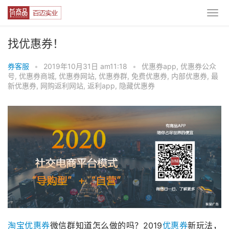
找优惠券！
券客服
•
2019年10月31日 am11:18
•
优惠券app
,
优惠券公众
号
,
优惠券商城
,
优惠券网站
,
优惠券群
,
免费优惠券
,
内部优惠券
,
最
新优惠券
,
网购返利网站
,
返利app
,
隐藏优惠券
淘宝优惠券
微信群知道怎么做的吗？2019
优惠券
新玩法，