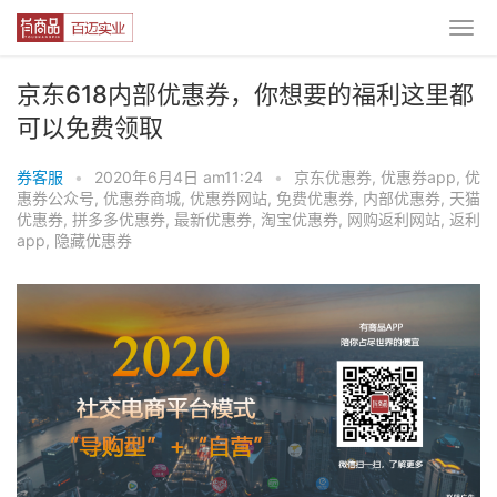
京东618内部优惠券，你想要的福利这里都
可以免费领取
券客服
•
2020年6月4日 am11:24
•
京东优惠券
,
优惠券app
,
优
惠券公众号
,
优惠券商城
,
优惠券网站
,
免费优惠券
,
内部优惠券
,
天猫
优惠券
,
拼多多优惠券
,
最新优惠券
,
淘宝优惠券
,
网购返利网站
,
返利
app
,
隐藏优惠券