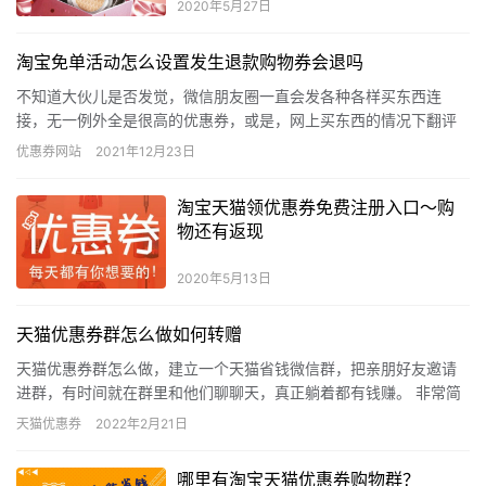
2020年5月27日
淘宝免单活动怎么设置发生退款购物券会退吗
不知道大伙儿是否发觉，微信朋友圈一直会发各种各样买东西连
接，无一例外全是很高的优惠券，或是，网上买东西的情况下翻评
价，本来自身花上百块买的物品，别人发图就花了1/2，乃至1/3的
优惠券网站
2021年12月23日
钱…
淘宝天猫领优惠券免费注册入口～购
物还有返现
2020年5月13日
天猫优惠券群怎么做如何转赠
天猫优惠券群怎么做，建立一个天猫省钱微信群，把亲朋好友邀请
进群，有时间就在群里和他们聊聊天，真正躺着都有钱赚。 非常简
单，在群里每成交一单，都会获得一定的抽成，10%-40%左右，…
天猫优惠券
2022年2月21日
哪里有淘宝天猫优惠券购物群？