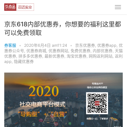
京东618内部优惠券，你想要的福利这里都
可以免费领取
券客服
•
2020年6月4日 am11:24
•
京东优惠券
,
优惠券app
,
优
惠券公众号
,
优惠券商城
,
优惠券网站
,
免费优惠券
,
内部优惠券
,
天猫
优惠券
,
拼多多优惠券
,
最新优惠券
,
淘宝优惠券
,
网购返利网站
,
返利
app
,
隐藏优惠券