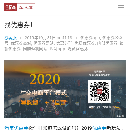
找优惠券！
券客服
•
2019年10月31日 am11:18
•
优惠券app
,
优惠券公众
号
,
优惠券商城
,
优惠券网站
,
优惠券群
,
免费优惠券
,
内部优惠券
,
最
新优惠券
,
网购返利网站
,
返利app
,
隐藏优惠券
淘宝优惠券
微信群知道怎么做的吗？2019
优惠券
新玩法，